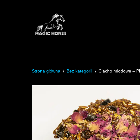
Przejdź
do
treści
Strona główna
\
Bez kategorii
\
Ciacho miodowe – Pła