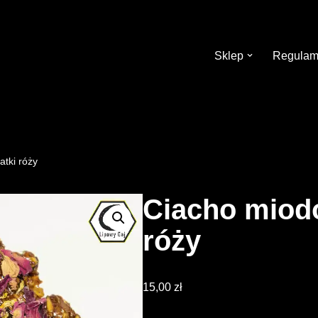
Sklep
Regulam
tki róży
Ciacho miodo
róży
15,00
zł