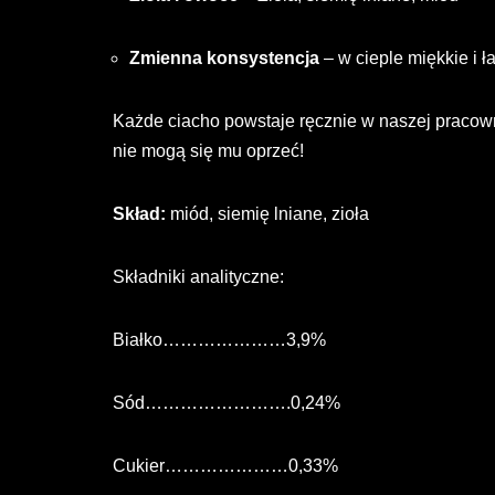
Zmienna konsystencja
– w cieple miękkie i ł
Każde ciacho powstaje ręcznie w naszej pracowni
nie mogą się mu oprzeć!
Skład:
miód, siemię lniane, zioła
Składniki analityczne:
Białko…………………3,9%
Sód…………………….0,24%
Cukier…………………0,33%