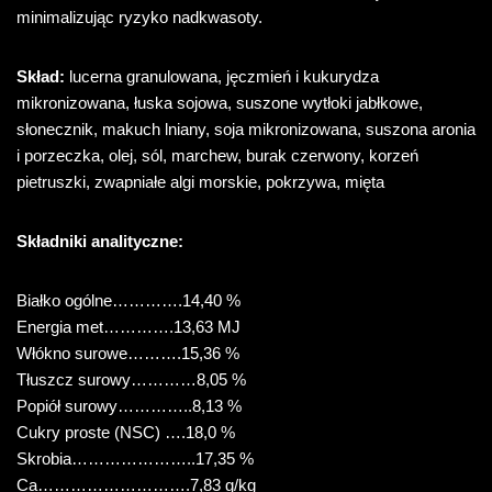
minimalizując ryzyko nadkwasoty.
Skład:
lucerna granulowana, jęczmień i kukurydza
mikronizowana, łuska sojowa, suszone wytłoki jabłkowe,
słonecznik, makuch lniany, soja mikronizowana, suszona aronia
i porzeczka, olej, sól, marchew, burak czerwony, korzeń
pietruszki, zwapniałe algi morskie, pokrzywa, mięta
Składniki analityczne:
Białko ogólne………….14,40 %
Energia met………….13,63 MJ
Włókno surowe……….15,36 %
Tłuszcz surowy…………8,05 %
Popiół surowy…………..8,13 %
Cukry proste (NSC) ….18,0 %
Skrobia…………………..17,35 %
Ca……………………….7,83 g/kg