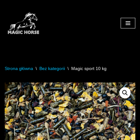
Przejdź
do
treści
Strona główna
\
Bez kategorii
\
Magic sport 10 kg